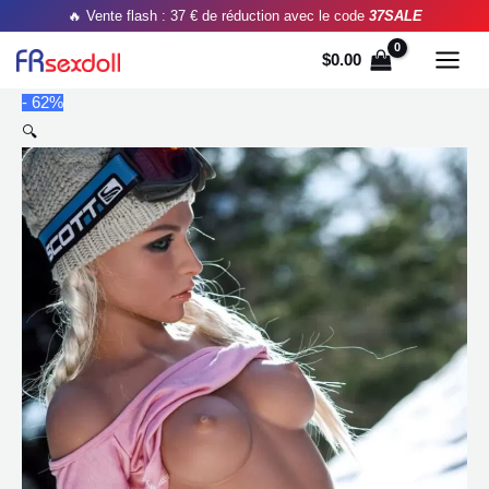
Aller
🔥 Vente flash : 37 € de réduction avec le code
37SALE
au
$
0.00
contenu
- 62%
🔍