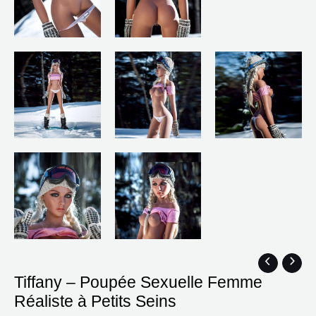
quantité
Plage
Tiffany – Poupée Sexuelle Femme
de
de
Réaliste à Petits Seins
Tiffany
prix :