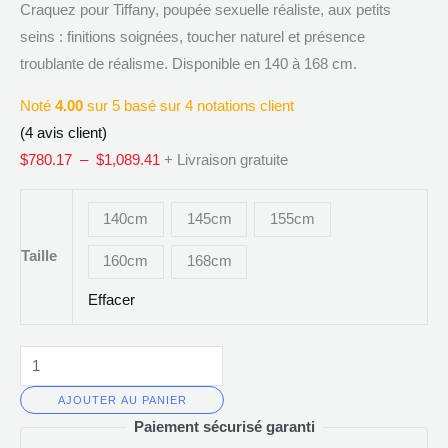
–
$780.17
Craquez pour Tiffany, poupée sexuelle réaliste, aux petits
Poupée
à
seins : finitions soignées, toucher naturel et présence
Sexuelle
$1,089.41
troublante de réalisme. Disponible en 140 à 168 cm.
Femme
Noté
4.00
sur 5 basé sur
4
notations client
Réaliste
(
4
avis client)
à
$
780.17
–
$
1,089.41
+ Livraison gratuite
Petits
Seins
140cm
145cm
155cm
Taille
160cm
168cm
Effacer
AJOUTER AU PANIER
Paiement sécurisé garanti