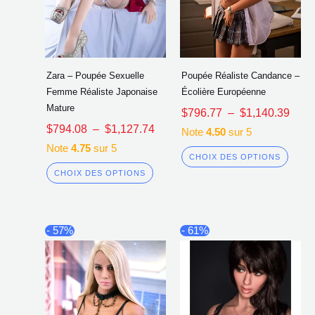
produit
produi
Zara – Poupée Sexuelle
Poupée Réaliste Candance –
Femme Réaliste Japonaise
Écolière Européenne
Mature
$
796.77
–
$
1,140.39
$
794.08
–
$
1,127.74
Note
4.50
sur 5
Note
4.75
sur 5
CHOIX DES OPTIONS
CHOIX DES OPTIONS
Plage
Plag
Ce
Ce
- 57%
- 61%
de
de
produit
produi
prix :
prix :
a
a
$843.85
$803
à
à
plusieurs
plusi
$1,186.99
$1,2
variations.
variat