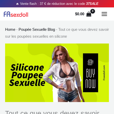
Aller
Recherche
🔥 Vente flash : 37 € de réduction avec le code
37SALE
au
pour :
$
0.00
contenu
Home
-
Poupée Sexuelle Blog
-
Tout ce que vous devez savoir
sur les poupées sexuelles en silicone
Tout ce que vous devez savoir