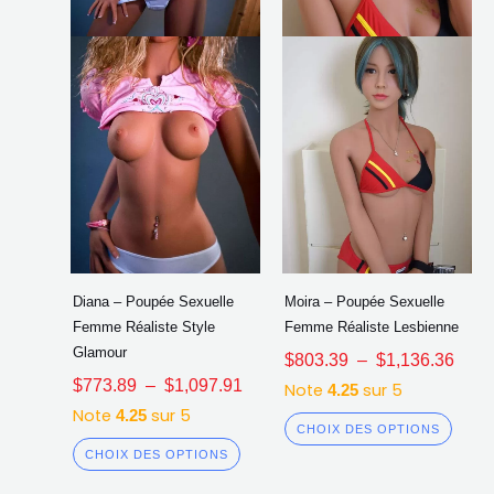
être
être
choisies
chois
sur
sur
la
la
page
page
du
du
produit
produ
Diana – Poupée Sexuelle
Moira – Poupée Sexuelle
Femme Réaliste Style
Femme Réaliste Lesbienne
Glamour
$
803.39
–
$
1,136.36
$
773.89
–
$
1,097.91
Note
sur 5
4.25
Note
sur 5
4.25
CHOIX DES OPTIONS
CHOIX DES OPTIONS