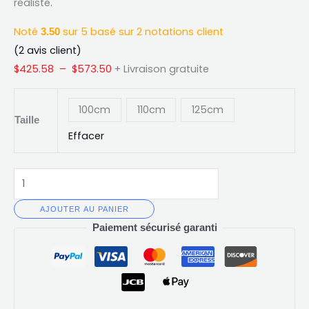
réaliste.
Sexuelle
Noté
sur 5 basé sur
2
notations client
3.50
Réaliste
(
2
avis client)
pour
$
425.58
–
$
573.50
+ Livraison gratuite
Adultes
-
100cm
110cm
125cm
Réalisme
Taille
et
Effacer
Plaisir
Intense
AJOUTER AU PANIER
Paiement sécurisé garanti