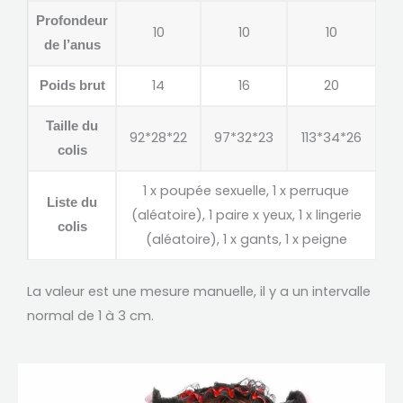
Profondeur
10
10
10
de l’anus
14
16
20
Poids brut
Taille du
92*28*22
97*32*23
113*34*26
colis
1 x poupée sexuelle, 1 x perruque
Liste du
(aléatoire), 1 paire x yeux, 1 x lingerie
colis
(aléatoire), 1 x gants, 1 x peigne
La valeur est une mesure manuelle, il y a un intervalle
normal de 1 à 3 cm.