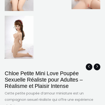
quantité
Plage
Chloe Petite Mini Love Poupée
de
de
Sexuelle Réaliste pour Adultes –
Chloe
prix :
Réalisme et Plaisir Intense
Petite
$425.58
Mini
à
Cette petite poupée d’amour miniature est un
Love
$573.50
compagnon sexuel réaliste qui offre une expérience
Poupée