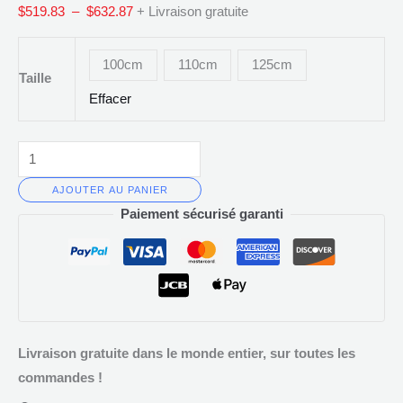
$
519.83
–
$
632.87
+ Livraison gratuite
Réaliste
-
100cm
110cm
125cm
Sexe
Taille
Féminin
Effacer
Réaliste
AJOUTER AU PANIER
Paiement sécurisé garanti
Livraison gratuite dans le monde entier, sur toutes les
commandes !