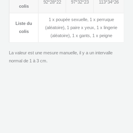
92*28*22
97*32*23
113*34*26
colis
1 x poupée sexuelle, 1 x perruque
Liste du
(aléatoire), 1 paire x yeux, 1 x lingerie
colis
(aléatoire), 1 x gants, 1 x peigne
La valeur est une mesure manuelle, il y a un intervalle
normal de 1 à 3 cm.