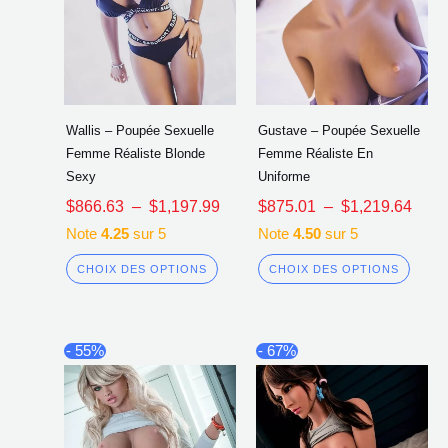
du
du
produit
produi
Wallis – Poupée Sexuelle
Gustave – Poupée Sexuelle
Femme Réaliste Blonde
Femme Réaliste En
Sexy
Uniforme
$
866.63
–
$
1,197.99
$
875.01
–
$
1,219.64
Note
4.25
sur 5
Note
4.50
sur 5
CHOIX DES OPTIONS
CHOIX DES OPTIONS
Plage
Plag
Ce
Ce
- 55%
- 67%
de
de
produit
produi
prix :
prix :
a
a
$885.88
$785
à
à
plusieurs
plusi