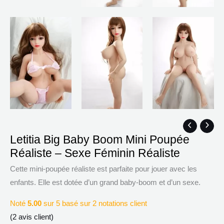
quantité
Plage
Letitia Big Baby Boom Mini Poupée
de
de
Réaliste – Sexe Féminin Réaliste
Letitia
prix :
Big
$519.83
Cette mini-poupée réaliste est parfaite pour jouer avec les
Baby
à
enfants. Elle est dotée d’un grand baby-boom et d’un sexe.
Boom
$632.87
Noté
5.00
sur 5 basé sur
2
notations client
Mini
(
2
avis client)
Poupée